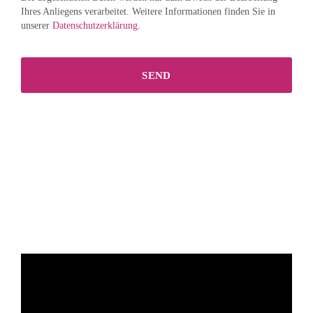
Ihres Anliegens verarbeitet. Weitere Informationen finden Sie in
unserer
Datenschutzerklärung
.
SEND
This
field
should
be
left
blank