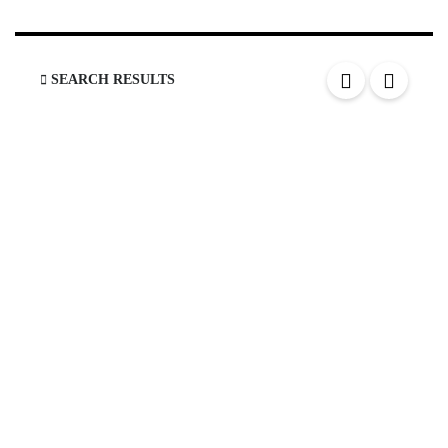
should
be
left
blank
SEARCH RESULTS