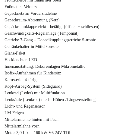
Frontscheibe mit Bandfilter oben
Fußmatten Velours
Gepäcknetz an Vordersitzlehne
Gepäckraum-Abtrennung (Netz)
Gepäckraumklappe elektr. betätigt (öffnen + schliessen)
Geschwindigkeits-Regelanlage (Tempomat)
Getriebe 7-Gang – Doppelkupplungsgetriebe S-tronic
Getränkehalter in Mittelkonsole
Glanz-Paket
Heckleuchten LED
Innenausstattung: Dekoreinlagen Mikrometallic
Isofix-Aufnahmen für Kindersitz
Karosserie: 4-türig
Kopf-Airbag-System (Sideguard)
Lenkrad (Leder) mit Multifunktion
Lenksäule (Lenkrad) mech. Höhen-/Längsverstellung
Licht- und Regensensor
LM-Felgen
Mittelarmlehne hinten mit Fach
Mittelarmlehne vorn
Motor 3,0 Ltr. – 160 kW V6 24V TDI