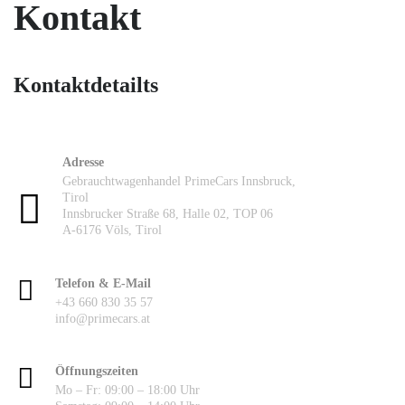
Kontakt
Kontaktdetailts
Adresse
Gebrauchtwagenhandel PrimeCars Innsbruck,
Tirol
Innsbrucker Straße 68, Halle 02, TOP 06
A-6176 Völs, Tirol
Telefon & E-Mail
+43 660 830 35 57
info@primecars.at
Öffnungszeiten
Mo – Fr: 09:00 – 18:00 Uhr