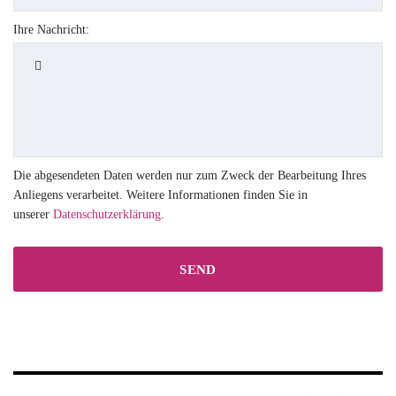
Ihre Nachricht:
Die abgesendeten Daten werden nur zum Zweck der Bearbeitung Ihres
Anliegens verarbeitet. Weitere Informationen finden Sie in
unserer
Datenschutzerklärung
.
SEND
This
field
should
be
left