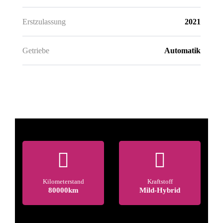
Erstzulassung
2021
FACELIFT
Getriebe
Automatik
Kilometerstand
Kraftstoff
80000km
Mild-Hybrid