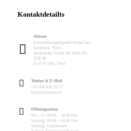
Kontaktdetailts
Adresse
Gebrauchtwagenhandel PrimeCars
Innsbruck, Tirol
Innsbrucker Straße 68, Halle 02,
TOP 06
A-6176 Völs, Tirol
Telefon & E-Mail
+43 660 830 35 57
info@primecars.at
Öffnungszeiten
Mo – Fr: 09:00 – 18:00 Uhr
Samstag: 09:00 – 14:00 Uhr
Sonntag: Geschlossen