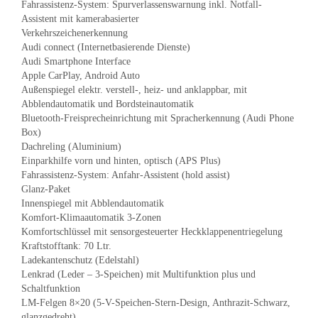
Fahrassistenz-System: Spurverlassenswarnung inkl. Notfall-
Assistent mit kamerabasierter
Verkehrszeichenerkennung
Audi connect (Internetbasierende Dienste)
Audi Smartphone Interface
Apple CarPlay, Android Auto
Außenspiegel elektr. verstell-, heiz- und anklappbar, mit
Abblendautomatik und Bordsteinautomatik
Bluetooth-Freisprecheinrichtung mit Spracherkennung (Audi Phone
Box)
Dachreling (Aluminium)
Einparkhilfe vorn und hinten, optisch (APS Plus)
Fahrassistenz-System: Anfahr-Assistent (hold assist)
Glanz-Paket
Innenspiegel mit Abblendautomatik
Komfort-Klimaautomatik 3-Zonen
Komfortschlüssel mit sensorgesteuerter Heckklappenentriegelung
Kraftstofftank: 70 Ltr.
Ladekantenschutz (Edelstahl)
Lenkrad (Leder – 3-Speichen) mit Multifunktion plus und
Schaltfunktion
LM-Felgen 8×20 (5-V-Speichen-Stern-Design, Anthrazit-Schwarz,
glanzgedreht)