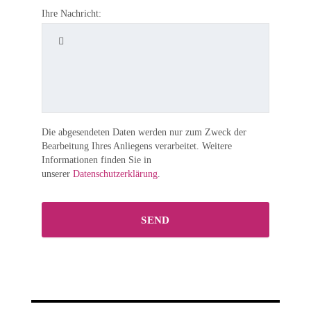
Ihre Nachricht:
Die abgesendeten Daten werden nur zum Zweck der
Bearbeitung Ihres Anliegens verarbeitet. Weitere
Informationen finden Sie in
unserer
Datenschutzerklärung
.
SEND
This
field
should
be
left