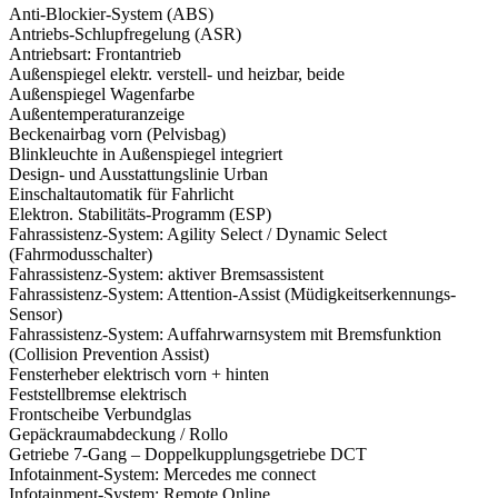
Anti-Blockier-System (ABS)
Antriebs-Schlupfregelung (ASR)
Antriebsart: Frontantrieb
Außenspiegel elektr. verstell- und heizbar, beide
Außenspiegel Wagenfarbe
Außentemperaturanzeige
Beckenairbag vorn (Pelvisbag)
Blinkleuchte in Außenspiegel integriert
Design- und Ausstattungslinie Urban
Einschaltautomatik für Fahrlicht
Elektron. Stabilitäts-Programm (ESP)
Fahrassistenz-System: Agility Select / Dynamic Select
(Fahrmodusschalter)
Fahrassistenz-System: aktiver Bremsassistent
Fahrassistenz-System: Attention-Assist (Müdigkeitserkennungs-
Sensor)
Fahrassistenz-System: Auffahrwarnsystem mit Bremsfunktion
(Collision Prevention Assist)
Fensterheber elektrisch vorn + hinten
Feststellbremse elektrisch
Frontscheibe Verbundglas
Gepäckraumabdeckung / Rollo
Getriebe 7-Gang – Doppelkupplungsgetriebe DCT
Infotainment-System: Mercedes me connect
Infotainment-System: Remote Online