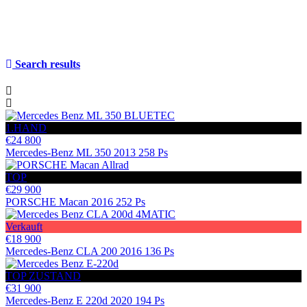
be
left
blank
Search results
1.HAND
€24 800
Mercedes-Benz ML 350 2013 258 Ps
TOP
€29 900
PORSCHE Macan 2016 252 Ps
Verkauft
€18 900
Mercedes-Benz CLA 200 2016 136 Ps
TOP ZUSTAND
€31 900
Mercedes-Benz E 220d 2020 194 Ps