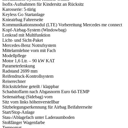
Isofix-Aufnahmen für Kindersitz an Rücksitz
Karosserie: 5-türig
Keyless Go Startanlage
Knieairbag Fahrerseite
Kommunikationsmodul (LTE) Vorbereitung Mercedes me connect
Kopf-Airbag-System (Windowbag)
Lenkrad mit Multifunktion
Licht- und Sicht-Paket
Mercedes-Benz Notrufsystem
Mittelarmlehne vorn mit Fach
Modellpflege
Motor 1,6 Ltr. – 90 kW KAT
Parameterlenkung
Radstand 2699 mm
Reifendruck-Kontrollsystem
Reiserechner
Rücksitzlehne geteilt / klappbar
Schadstoffarm nach Abgasnorm Euro 6d-TEMP
Seitenairbag (Sidebag) vorn
Sitz vorn links höhenverstellbar
Sitzbelegungserkennung für Airbag Beifahrerseite
Start/Stop-Anlage
Stau-/Ablagefach unter Laderaumboden
Stoßfänger Wagenfarbe
Tempomat