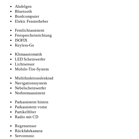
Alufelgen
Bluetooth
Bordcomputer
Elektr. Fensterheber
Fernlichtassistent
Freisprecheinrichtung
ISOFIX
Keyless-Go
Klimaautomatik
LED Scheinwerfer
Lichtsensor
Mobile-Tire-System
Multifunktionslenkrad
Navigationssystem
Nebelscheinwerfer
Notbremsassistent
Parkassistent hinten
Parkassistent vorne
Partikelfilter
Radio mit CD
Regensensor
Rückfahrkamera
Servotronic