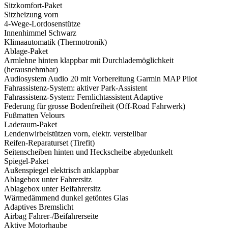
Sitzkomfort-Paket
Sitzheizung vorn
4-Wege-Lordosenstütze
Innenhimmel Schwarz
Klimaautomatik (Thermotronik)
Ablage-Paket
Armlehne hinten klappbar mit Durchlademöglichkeit
(herausnehmbar)
Audiosystem Audio 20 mit Vorbereitung Garmin MAP Pilot
Fahrassistenz-System: aktiver Park-Assistent
Fahrassistenz-System: Fernlichtassistent Adaptive
Federung für grosse Bodenfreiheit (Off-Road Fahrwerk)
Fußmatten Velours
Laderaum-Paket
Lendenwirbelstützen vorn, elektr. verstellbar
Reifen-Reparaturset (Tirefit)
Seitenscheiben hinten und Heckscheibe abgedunkelt
Spiegel-Paket
Außenspiegel elektrisch anklappbar
Ablagebox unter Fahrersitz
Ablagebox unter Beifahrersitz
Wärmedämmend dunkel getöntes Glas
Adaptives Bremslicht
Airbag Fahrer-/Beifahrerseite
Aktive Motorhaube