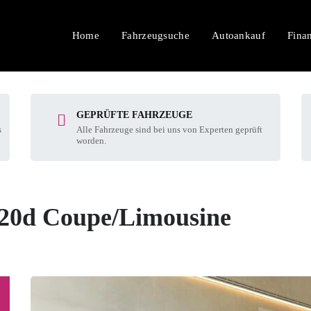
Home
Fahrzeugsuche
Autoankauf
Fina
GEPRÜFTE FAHRZEUGE
s
Alle Fahrzeuge sind bei uns von Experten geprüft
worden.
20d Coupe/Limousine