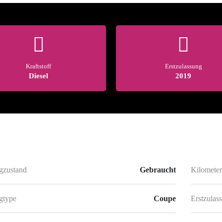
Kraftstoff
Erstzulassung
Diesel
2019
gzustand
Gebraucht
Kilometer
gtype
Coupe
Erstzulas