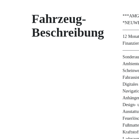
Fahrzeug-
***AMG
*NEUWE
Beschreibung
———
12 Monat
Finanzie
———
Sonderau
Ambiente
Scheinwe
Fahrassis
Digitales
Navigati
Anhänger
Design- 
Ausstattu
Feuerlös
Fußmatt
Kraftstof
Laderaum