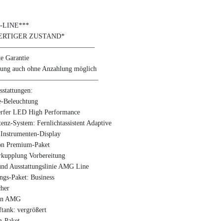
-LINE***
RTIGER ZUSTAND*
——————————————–
e Garantie
rung auch ohne Anzahlung möglich
———————————————
sstattungen:
-Beleuchtung
rfer LED High Performance
tenz-System: Fernlichtassistent Adaptive
 Instrumenten-Display
on Premium-Paket
kupplung Vorbereitung
und Ausstattungslinie AMG Line
ngs-Paket: Business
cher
en AMG
ftank: vergrößert
-Paket