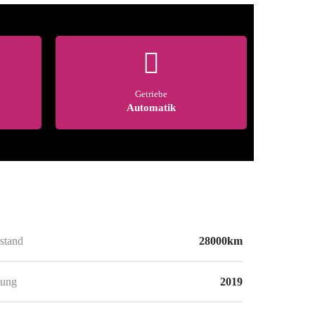
Getriebe
Automatik
stand
28000km
sung
2019