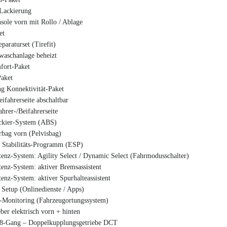
-Lackierung
sole vorn mit Rollo / Ablage
et
paraturset (Tirefit)
waschanlage beheizt
fort-Paket
Paket
ng Konnektivität-Paket
ifahrerseite abschaltbar
hrer-/Beifahrerseite
ckier-System (ABS)
rbag vorn (Pelvisbag)
. Stabilitäts-Programm (ESP)
tenz-System: Agility Select / Dynamic Select (Fahrmodusschalter)
tenz-System: aktiver Bremsassistent
tenz-System: aktiver Spurhalteassistent
Setup (Onlinedienste / Apps)
-Monitoring (Fahrzeugortungssystem)
ber elektrisch vorn + hinten
 8-Gang – Doppelkupplungsgetriebe DCT