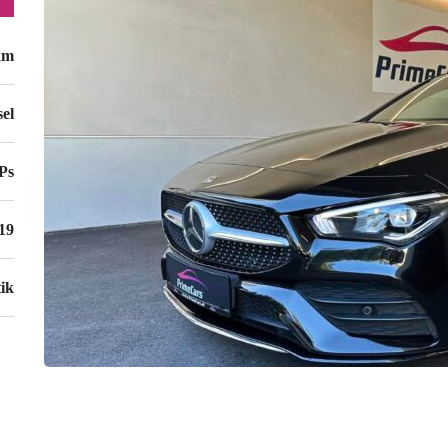
km
sel
Ps
19
ik